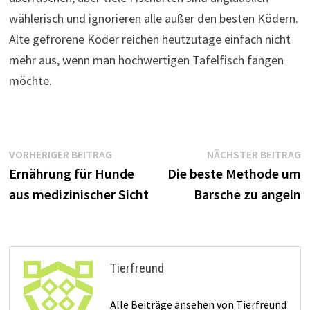
wählerisch und ignorieren alle außer den besten Ködern.
Alte gefrorene Köder reichen heutzutage einfach nicht
mehr aus, wenn man hochwertigen Tafelfisch fangen
möchte.
Beitragsnavigation
Vorheriger
N
VORHERIGER BEITRAG
NÄCHSTER BEITRAG
Beitrag:
B
Ernährung für Hunde
Die beste Methode um
aus medizinischer Sicht
Barsche zu angeln
Tierfreund
Alle Beiträge ansehen von Tierfreund