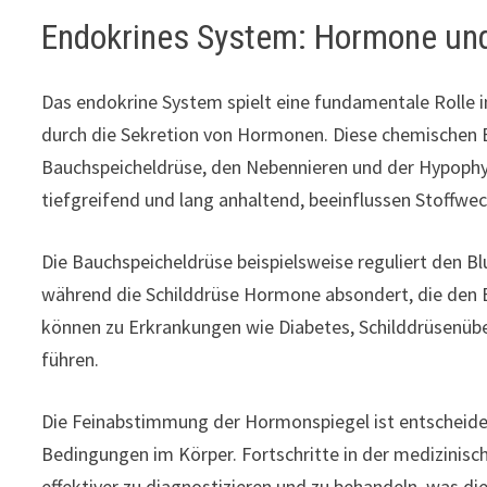
Endokrines System: Hormone und i
Das endokrine System spielt eine fundamentale Rolle i
durch die Sekretion von Hormonen. Diese chemischen B
Bauchspeicheldrüse, den Nebennieren und der Hypophys
tiefgreifend und lang anhaltend, beeinflussen Stoffw
Die Bauchspeicheldrüse beispielsweise reguliert den B
während die Schilddrüse Hormone absondert, die den 
können zu Erkrankungen wie Diabetes, Schilddrüsenüb
führen.
Die Feinabstimmung der Hormonspiegel ist entscheide
Bedingungen im Körper. Fortschritte in der medizinis
effektiver zu diagnostizieren und zu behandeln, was di