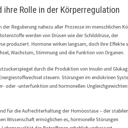
hre Rolle in der Körperregulation
n der Regulierung nahezu aller Prozesse im menschlichen Kö
otenstoffe werden von Drüsen wie der Schilddrüse, der
e produziert. Hormone wirken langsam, doch ihre Effekte 
echsel, Wachstum, Stimmung und die Funktion von Organen.
lutzuckerspiegel durch die Produktion von Insulin und Glukag
Energiestoffwechsel steuern. Störungen im endokrinen Sys
er- oder -unterfunktion und hormonellen Ungleichgewichten
nd für die Aufrechterhaltung der Homöostase – der stabile
chen Wissenschaft ermöglichen es, hormonelle Störungen
e Lebensqualität der Betroffenen erheblich verbessert.