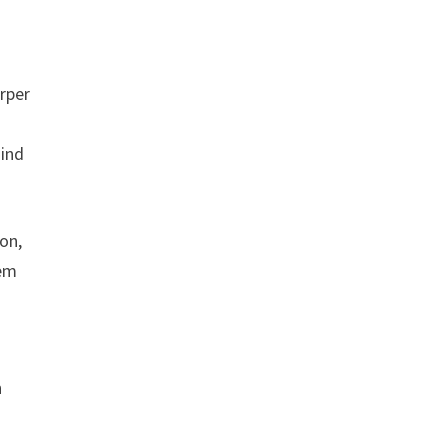
rper
sind
on,
tem
n