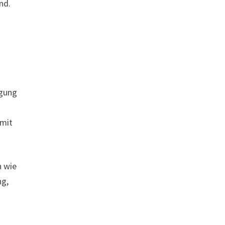
nd.
n
egung
 mit
n wie
ng,