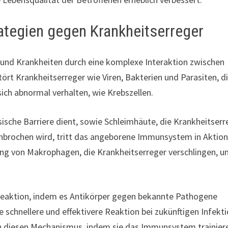
tegien gegen Krankheitserreger
und Krankheiten durch eine komplexe Interaktion zwischen
ört Krankheitserreger wie Viren, Bakterien und Parasiten, di
sich abnormal verhalten, wie Krebszellen.
hysische Barriere dient, sowie Schleimhäute, die Krankheitser
chbrochen wird, tritt das angeborene Immunsystem in Aktion
rung von Makrophagen, die Krankheitserreger verschlingen, u
Reaktion, indem es Antikörper gegen bekannte Pathogene
e schnellere und effektivere Reaktion bei zukünftigen Infekt
n diesen Mechanismus, indem sie das Immunsystem trainier