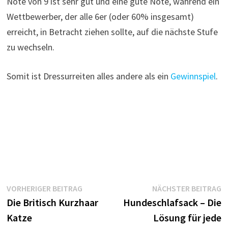
Note von 9 ist sehr gut und eine gute Note, während ein
Wettbewerber, der alle 6er (oder 60% insgesamt)
erreicht, in Betracht ziehen sollte, auf die nächste Stufe
zu wechseln.
Somit ist Dressurreiten alles andere als ein
Gewinnspiel
.
Beitragsnavigation
Vorheriger
N
VORHERIGER BEITRAG
NÄCHSTER BEITRAG
Beitrag:
B
Die Britisch Kurzhaar
Hundeschlafsack – Die
Katze
Lösung für jede