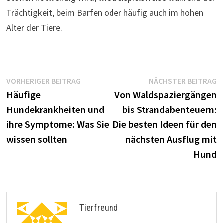
Trächtigkeit, beim Barfen oder häufig auch im hohen
Alter der Tiere.
Beitragsnavigation
Vorheriger
N
VORHERIGER BEITRAG
NÄCHSTER BEITRAG
Beitrag:
B
Häufige
Von Waldspaziergängen
Hundekrankheiten und
bis Strandabenteuern:
ihre Symptome: Was Sie
Die besten Ideen für den
wissen sollten
nächsten Ausflug mit
Hund
Tierfreund