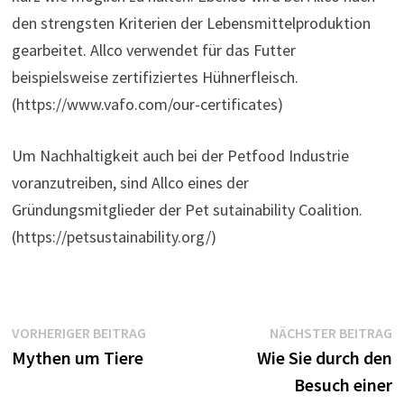
den strengsten Kriterien der Lebensmittelproduktion
gearbeitet. Allco verwendet für das Futter
beispielsweise zertifiziertes Hühnerfleisch.
(https://www.vafo.com/our-certificates)
Um Nachhaltigkeit auch bei der Petfood Industrie
voranzutreiben, sind Allco eines der
Gründungsmitglieder der Pet sutainability Coalition.
(https://petsustainability.org/)
Beitragsnavigation
Vorheriger
N
VORHERIGER BEITRAG
NÄCHSTER BEITRAG
Beitrag:
B
Mythen um Tiere
Wie Sie durch den
Besuch einer