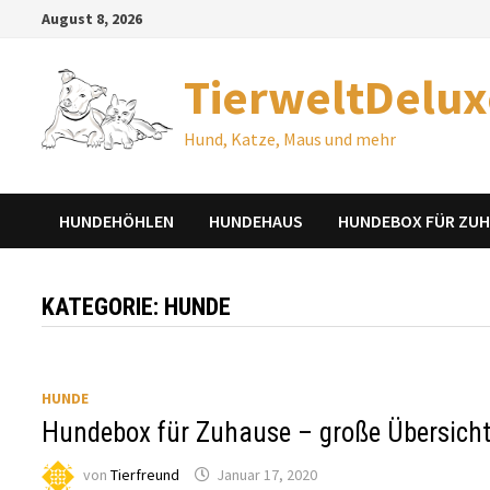
Zum
August 8, 2026
Inhalt
springen
TierweltDelux
Hund, Katze, Maus und mehr
HUNDEHÖHLEN
HUNDEHAUS
HUNDEBOX FÜR ZU
KATEGORIE:
HUNDE
HUNDE
Hundebox für Zuhause – große Übersich
von
Tierfreund
Januar 17, 2020