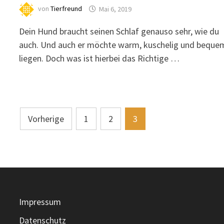
von
Tierfreund
Mai 6, 2019
Dein Hund braucht seinen Schlaf genauso sehr, wie du
auch. Und auch er möchte warm, kuschelig und beque
liegen. Doch was ist hierbei das Richtige …
Seitennummerierung
Vorherige
1
2
3
der
Beiträge
Impressum
Datenschutz